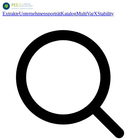
Extrakte
Unternehmensporträt
Katalog
MultiVarX
Stability